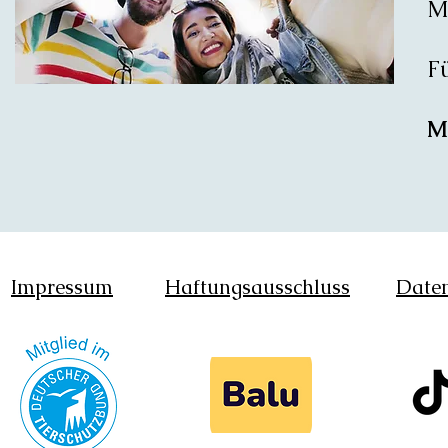
M
Fü
Me
Impressum
Haftungsausschluss
Daten