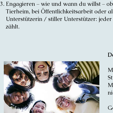
Engagieren – wie und wann du willst – ob
Tierheim, bei Öffentlichkeitsarbeit oder als
Unterstützerin / stiller Unterstützer: jeder
zählt.
D
Mi
S
Mi
ni
G